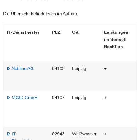
a
Die Übersicht befindet sich im Aufbau.
v
i
g
IT-Dienstleister
PLZ
Ort
Leistungen
a
im Bereich
t
Reaktion
i
o
n
Softline AG
04103
Leipzig
+
MGID GmbH
04107
Leipzig
+
IT-
02943
Weißwasser
+