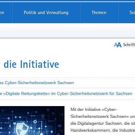
reifende
en
Politik und Verwaltung
Themen
Se
Schrif
 die Initiative
t
as Cyber-Sicherheitsnetzwerk Sachsen
e »Digitale Rettungskette« im Cyber-Sicherheitsnetzwerk für Sachsen
Mit der Initiative »Cyber-
Sicherheitsnetzwerk Sachsen« un
die Digitalagentur Sachsen, die 
Handwerkskammern, die Industri