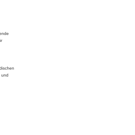
hende
ür
ndischen
e und