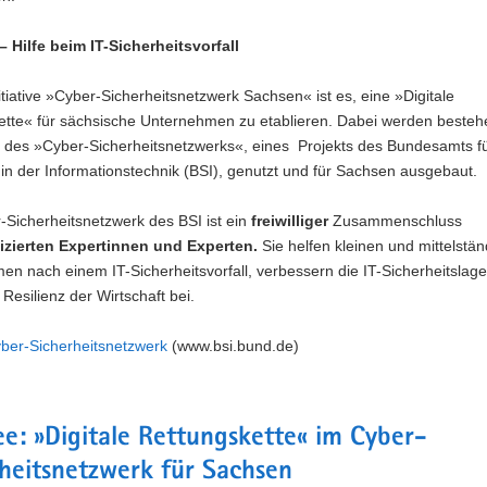
– Hilfe beim IT-Sicherheitsvorfall
nitiative »Cyber-Sicherheitsnetzwerk Sachsen« ist es, eine »Digitale
ette« für sächsische Unternehmen zu etablieren. Dabei werden beste
n des »Cyber-Sicherheitsnetzwerks«, eines Projekts des Bundesamts f
 in der Informationstechnik (BSI), genutzt und für Sachsen ausgebaut.
Sicherheitsnetzwerk des BSI ist ein
freiwilliger
Zusammenschluss
fizierten Expertinnen und Experten.
Sie
helfen kleinen und mittelstä
n nach einem IT-Sicherheitsvorfall, verbessern die IT-Sicherheitslag
 Resilienz der Wirtschaft bei.
yber-Sicherheitsnetzwerk
(www.bsi.bund.de)
ee: »Digitale Rettungskette« im Cyber-
heitsnetzwerk für Sachsen