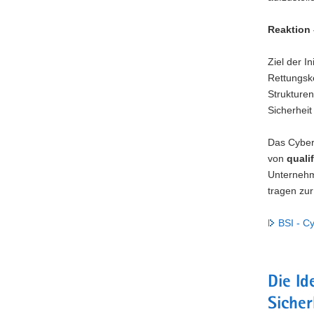
Reaktion 
Ziel der I
Rettungsk
Strukture
Sicherheit
Das Cyber-
von
quali
Unternehme
tragen zur
BSI - C
Die Id
Sicher