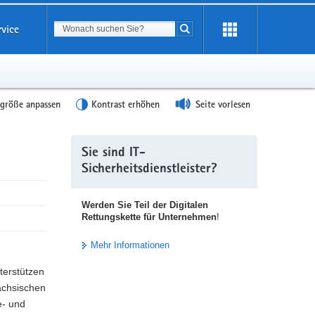
Suchbegriff
rvice
Suche starten
tgröße anpassen
Kontrast erhöhen
Seite vorlesen
Weitere
Sie sind IT-
Information
Sicherheitsdienstleister?
Werden Sie Teil der Digitalen
Rettungskette für Unternehmen
!
Mehr Informationen
terstützen
sächsischen
e- und