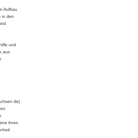
en Aufbau
 in den
und
ilfe und
k aus
m
achsen.de)
den
n
rime ihren
rheit