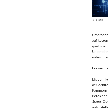
a
v
i
© iStock
g
a
t
Unternehme
i
auf kosten
o
qualifizie
n
Unternehme
unterstütz
Präventio
Mit dem k
der Zentra
Kammern i
Bereichen 
Status Quo
aufzustell