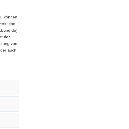
zu können,
werk eine
.bund.de)
stufen
ützung von
oder auch