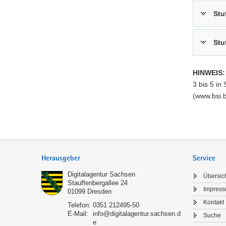
Stu
Stu
HINWEIS:
3 bis 5 i
(www.bsi.b
Footer-
Bereich
Herausgeber
Service
Digitalagentur Sachsen
Übersic
Stauffenbergallee 24
Impres
01099
Dresden
Kontakt
Telefon:
0351 212495-50
E-Mail:
info@digitalagentur.sachsen.d
Suche
e