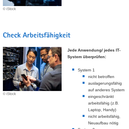
a
© iStock
v
i
g
a
Check Arbeitsfähigkeit
t
i
Jede Anwendung/ jedes IT-
o
System überprüfen:
n
System 1
nicht betroffen
auslagerungsfähig
auf anderes System
© iStock
eingeschränkt
arbeitsfähig (z.B.
Laptop, Handy)
nicht arbeitsfähig,
Neuaufbau nötig