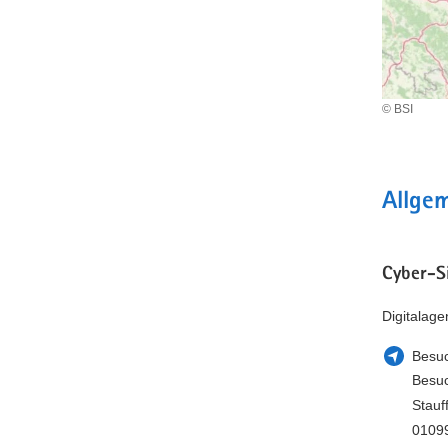
© BSI
Allge
Cyber-S
Digitalag
Besuc
Besuc
Stauf
0109