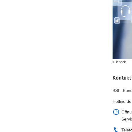
a
v
i
g
a
t
i
o
n
© iStock
Kontakt
BSI - Bund
Hotline de
Öffnu
Servi
Telef